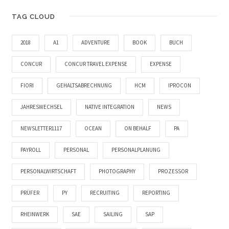
TAG CLOUD
2018
A1
ADVENTURE
BOOK
BUCH
CONCUR
CONCUR TRAVEL EXPENSE
EXPENSE
FIORI
GEHALTSABRECHNUNG
HCM
IPROCON
JAHRESWECHSEL
NATIVE INTEGRATION
NEWS
NEWSLETTER1117
OCEAN
ON BEHALF
PA
PAYROLL
PERSONAL
PERSONALPLANUNG
PERSONALWIRTSCHAFT
PHOTOGRAPHY
PROZESSOR
PRÜFER
PY
RECRUITING
REPORTING
RHEINWERK
SAE
SAILING
SAP