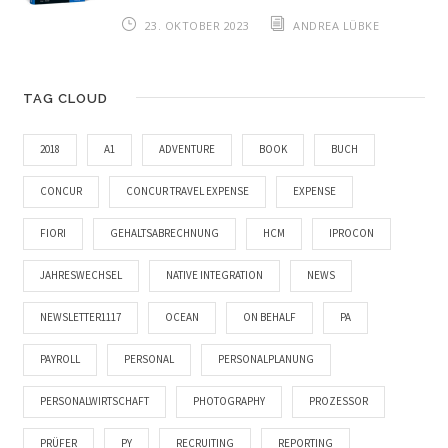
23. OKTOBER 2023
ANDREA LÜBKE
TAG CLOUD
2018
A1
ADVENTURE
BOOK
BUCH
CONCUR
CONCUR TRAVEL EXPENSE
EXPENSE
FIORI
GEHALTSABRECHNUNG
HCM
IPROCON
JAHRESWECHSEL
NATIVE INTEGRATION
NEWS
NEWSLETTER1117
OCEAN
ON BEHALF
PA
PAYROLL
PERSONAL
PERSONALPLANUNG
PERSONALWIRTSCHAFT
PHOTOGRAPHY
PROZESSOR
PRÜFER
PY
RECRUITING
REPORTING