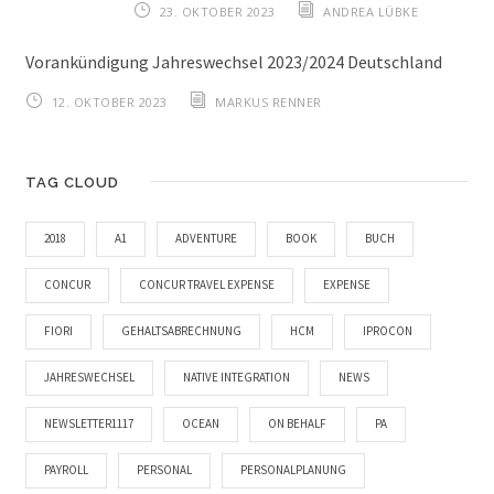
23. OKTOBER 2023
ANDREA LÜBKE
Vorankündigung Jahreswechsel 2023/2024 Deutschland
12. OKTOBER 2023
MARKUS RENNER
TAG CLOUD
2018
A1
ADVENTURE
BOOK
BUCH
CONCUR
CONCUR TRAVEL EXPENSE
EXPENSE
FIORI
GEHALTSABRECHNUNG
HCM
IPROCON
JAHRESWECHSEL
NATIVE INTEGRATION
NEWS
NEWSLETTER1117
OCEAN
ON BEHALF
PA
PAYROLL
PERSONAL
PERSONALPLANUNG