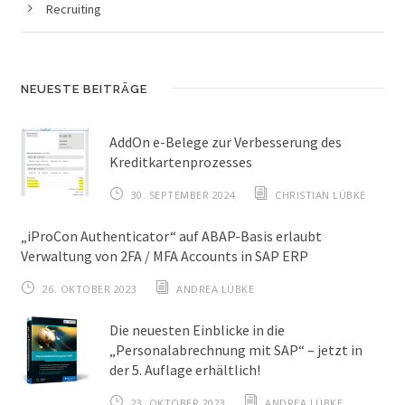
Recruiting
NEUESTE BEITRÄGE
AddOn e-Belege zur Verbesserung des
Kreditkartenprozesses
30. SEPTEMBER 2024
CHRISTIAN LÜBKE
„iProCon Authenticator“ auf ABAP-Basis erlaubt
Verwaltung von 2FA / MFA Accounts in SAP ERP
26. OKTOBER 2023
ANDREA LÜBKE
Die neuesten Einblicke in die
„Personalabrechnung mit SAP“ – jetzt in
der 5. Auflage erhältlich!
23. OKTOBER 2023
ANDREA LÜBKE