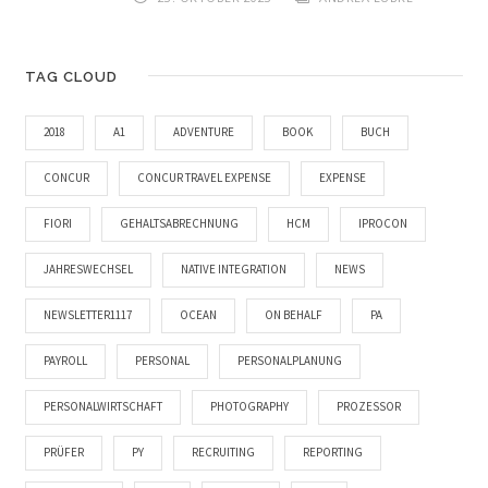
TAG CLOUD
2018
A1
ADVENTURE
BOOK
BUCH
CONCUR
CONCUR TRAVEL EXPENSE
EXPENSE
FIORI
GEHALTSABRECHNUNG
HCM
IPROCON
JAHRESWECHSEL
NATIVE INTEGRATION
NEWS
NEWSLETTER1117
OCEAN
ON BEHALF
PA
PAYROLL
PERSONAL
PERSONALPLANUNG
PERSONALWIRTSCHAFT
PHOTOGRAPHY
PROZESSOR
PRÜFER
PY
RECRUITING
REPORTING