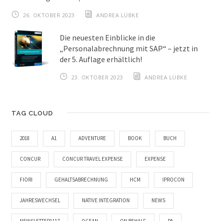
26. OKTOBER 2023
ANDREA LÜBKE
Die neuesten Einblicke in die
„Personalabrechnung mit SAP“ – jetzt in
der 5. Auflage erhältlich!
23. OKTOBER 2023
ANDREA LÜBKE
TAG CLOUD
2018
A1
ADVENTURE
BOOK
BUCH
CONCUR
CONCUR TRAVEL EXPENSE
EXPENSE
FIORI
GEHALTSABRECHNUNG
HCM
IPROCON
JAHRESWECHSEL
NATIVE INTEGRATION
NEWS