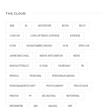
TAG CLOUD
2018
A1
ADVENTURE
BOOK
BUCH
CONCUR
CONCUR TRAVEL EXPENSE
EXPENSE
FIORI
GEHALTSABRECHNUNG
HCM
IPROCON
JAHRESWECHSEL
NATIVE INTEGRATION
NEWS
NEWSLETTER1117
OCEAN
ON BEHALF
PA
PAYROLL
PERSONAL
PERSONALPLANUNG
PERSONALWIRTSCHAFT
PHOTOGRAPHY
PROZESSOR
PRÜFER
PY
RECRUITING
REPORTING
RHEINWERK
SAE
SAILING
SAP