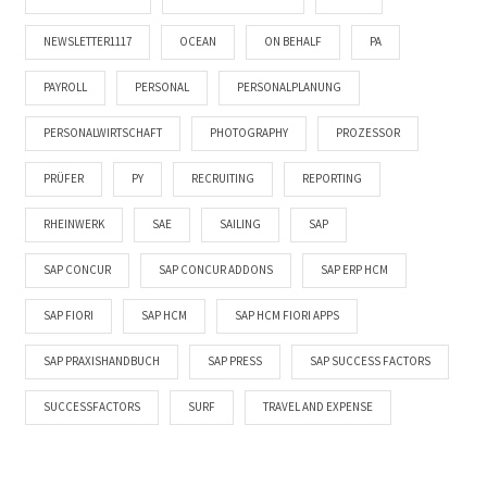
NEWSLETTER1117
OCEAN
ON BEHALF
PA
PAYROLL
PERSONAL
PERSONALPLANUNG
PERSONALWIRTSCHAFT
PHOTOGRAPHY
PROZESSOR
PRÜFER
PY
RECRUITING
REPORTING
RHEINWERK
SAE
SAILING
SAP
SAP CONCUR
SAP CONCUR ADDONS
SAP ERP HCM
SAP FIORI
SAP HCM
SAP HCM FIORI APPS
SAP PRAXISHANDBUCH
SAP PRESS
SAP SUCCESS FACTORS
SUCCESSFACTORS
SURF
TRAVEL AND EXPENSE