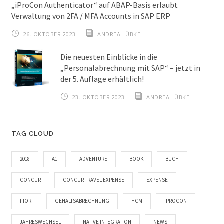
„iProCon Authenticator“ auf ABAP-Basis erlaubt
Verwaltung von 2FA / MFA Accounts in SAP ERP
26. OKTOBER 2023
ANDREA LÜBKE
Die neuesten Einblicke in die
„Personalabrechnung mit SAP“ – jetzt in
der 5. Auflage erhältlich!
23. OKTOBER 2023
ANDREA LÜBKE
TAG CLOUD
2018
A1
ADVENTURE
BOOK
BUCH
CONCUR
CONCUR TRAVEL EXPENSE
EXPENSE
FIORI
GEHALTSABRECHNUNG
HCM
IPROCON
JAHRESWECHSEL
NATIVE INTEGRATION
NEWS