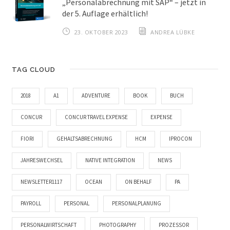
„Personalabrechnung mit SAP“ – jetzt in
der 5. Auflage erhältlich!
23. OKTOBER 2023
ANDREA LÜBKE
TAG CLOUD
2018
A1
ADVENTURE
BOOK
BUCH
CONCUR
CONCUR TRAVEL EXPENSE
EXPENSE
FIORI
GEHALTSABRECHNUNG
HCM
IPROCON
JAHRESWECHSEL
NATIVE INTEGRATION
NEWS
NEWSLETTER1117
OCEAN
ON BEHALF
PA
PAYROLL
PERSONAL
PERSONALPLANUNG
PERSONALWIRTSCHAFT
PHOTOGRAPHY
PROZESSOR