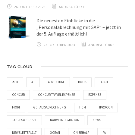
26. OKTOBER 2023
ANDREA LÜBKE
Die neuesten Einblicke in die
„Personalabrechnung mit SAP“ – jetzt in
der 5. Auflage erhältlich!
23. OKTOBER 2023
ANDREA LÜBKE
TAG CLOUD
2018
A1
ADVENTURE
BOOK
BUCH
CONCUR
CONCUR TRAVEL EXPENSE
EXPENSE
FIORI
GEHALTSABRECHNUNG
HCM
IPROCON
JAHRESWECHSEL
NATIVE INTEGRATION
NEWS
NEWSLETTER1117
OCEAN
ON BEHALF
PA