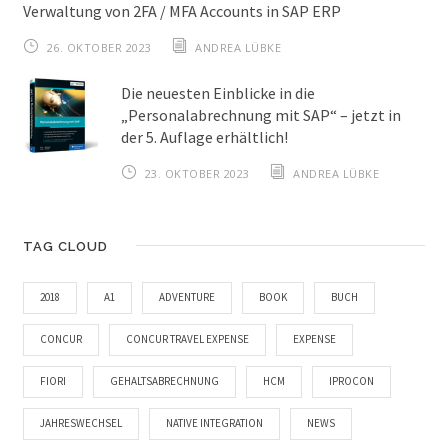
Verwaltung von 2FA / MFA Accounts in SAP ERP
26. OKTOBER 2023
ANDREA LÜBKE
Die neuesten Einblicke in die
„Personalabrechnung mit SAP“ – jetzt in
der 5. Auflage erhältlich!
23. OKTOBER 2023
ANDREA LÜBKE
TAG CLOUD
2018
A1
ADVENTURE
BOOK
BUCH
CONCUR
CONCUR TRAVEL EXPENSE
EXPENSE
FIORI
GEHALTSABRECHNUNG
HCM
IPROCON
JAHRESWECHSEL
NATIVE INTEGRATION
NEWS